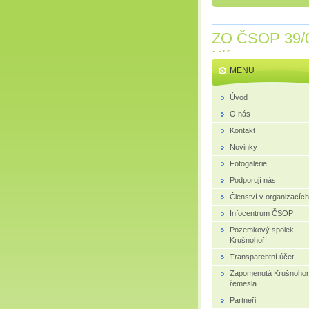
ZO ČSOP 39/
Klíny
MENU
Úvod
O nás
Kontakt
Novinky
Fotogalerie
Podporují nás
Členství v organizacích
Infocentrum ČSOP
Pozemkový spolek
Krušnohoří
Transparentní účet
Zapomenutá Krušnoho
řemesla
Partneři