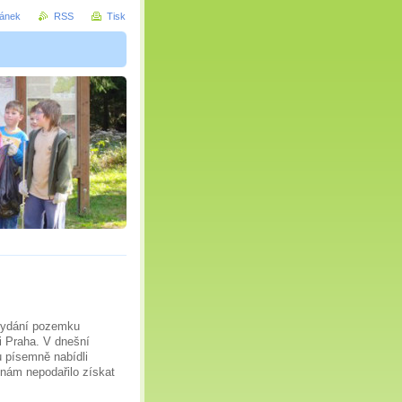
ránek
RSS
Tisk
 vydání pozemku
i Praha. V dnešní
u písemně nabídli
 nám nepodařilo získat