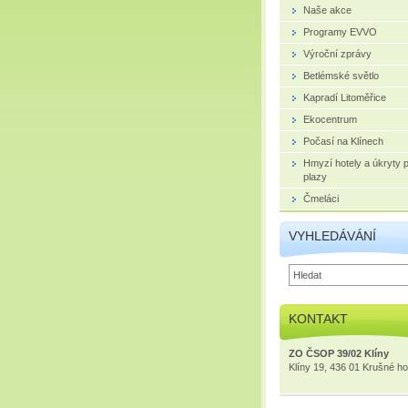
Naše akce
Programy EVVO
Výroční zprávy
Betlémské světlo
Kapradí Litoměřice
Ekocentrum
Počasí na Klínech
Hmyzí hotely a úkryty 
plazy
Čmeláci
VYHLEDÁVÁNÍ
KONTAKT
ZO ČSOP 39/02 Klíny
Klíny 19, 436 01 Krušné ho