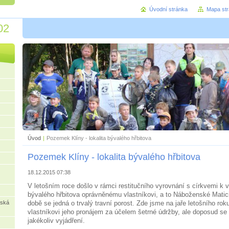
Úvodní stránka
Mapa st
02
Úvod
|
Pozemek Klíny - lokalita bývalého hřbitova
Pozemek Klíny - lokalita bývalého hřbitova
18.12.2015 07:38
V letošním roce došlo v rámci restitučního vyrovnání s církvemi k
bývalého hřbitova oprávněnému vlastníkovi, a to Náboženské Matic
rská
době se jedná o trvalý travní porost. Zde jsme na jaře letošního rok
vlastníkovi jeho pronájem za účelem šetrné údržby, ale doposud se
jakékoliv vyjádření.