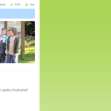
ránek
RSS
Tisk
o spolku Krušnohoří