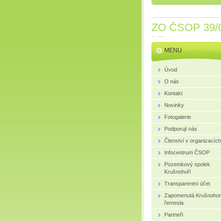
ZO ČSOP 39/
Klíny
MENU
Úvod
O nás
Kontakt
Novinky
Fotogalerie
Podporují nás
Členství v organizacích
Infocentrum ČSOP
Pozemkový spolek
Krušnohoří
Transparentní účet
Zapomenutá Krušnoho
řemesla
Partneři