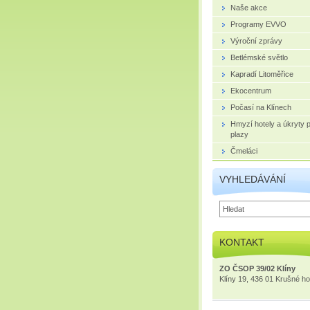
Naše akce
Programy EVVO
Výroční zprávy
Betlémské světlo
Kapradí Litoměřice
Ekocentrum
Počasí na Klínech
Hmyzí hotely a úkryty 
plazy
Čmeláci
VYHLEDÁVÁNÍ
KONTAKT
ZO ČSOP 39/02 Klíny
Klíny 19, 436 01 Krušné ho