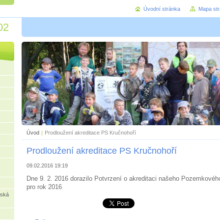
Úvodní stránka
Mapa st
02
Úvod
|
Prodloužení akreditace PS Kručnohoří
Prodloužení akreditace PS Kručnohoří
09.02.2016 19:19
Dne 9. 2. 2016 dorazilo Potvrzení o akreditaci našeho Pozemkovéh
pro rok 2016
rská