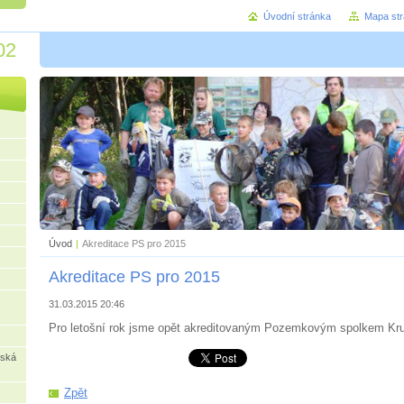
Úvodní stránka
Mapa st
02
Úvod
|
Akreditace PS pro 2015
Akreditace PS pro 2015
31.03.2015 20:46
Pro letošní rok jsme opět akreditovaným Pozemkovým spolkem Kr
rská
Zpět