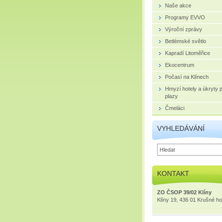
Naše akce
Programy EVVO
Výroční zprávy
Betlémské světlo
Kapradí Litoměřice
Ekocentrum
Počasí na Klínech
Hmyzí hotely a úkryty 
plazy
Čmeláci
VYHLEDÁVÁNÍ
KONTAKT
ZO ČSOP 39/02 Klíny
Klíny 19, 436 01 Krušné ho