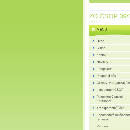
ZO ČSOP 39/
Klíny
MENU
Úvod
O nás
Kontakt
Novinky
Fotogalerie
Podporují nás
Členství v organizacích
Infocentrum ČSOP
Pozemkový spolek
Krušnohoří
Transparentní účet
Zapomenutá Krušnoho
řemesla
Partneři