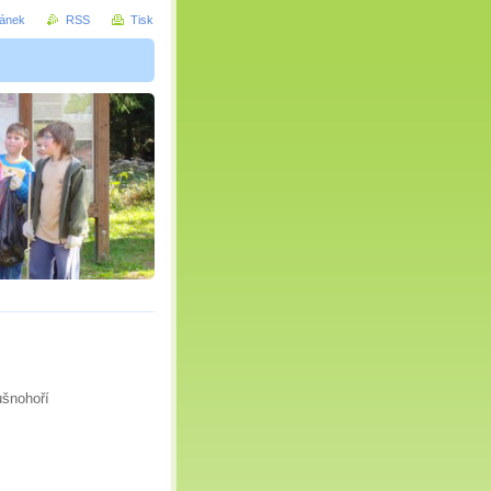
ránek
RSS
Tisk
ušnohoří