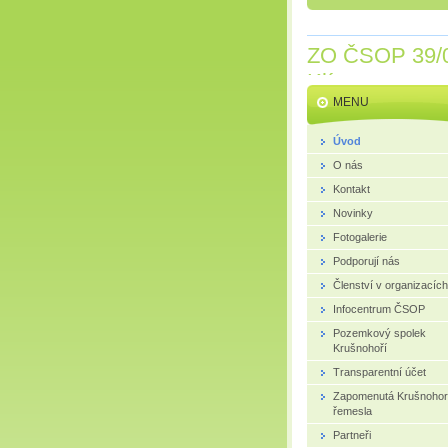
ZO ČSOP 39/
Klíny
MENU
Úvod
O nás
Kontakt
Novinky
Fotogalerie
Podporují nás
Členství v organizacích
Infocentrum ČSOP
Pozemkový spolek
Krušnohoří
Transparentní účet
Zapomenutá Krušnoho
řemesla
Partneři