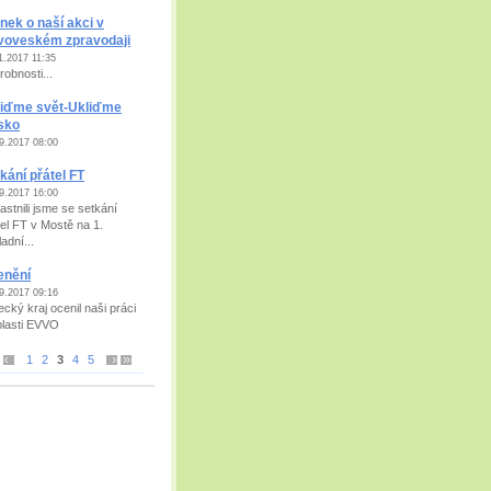
nek o naší akci v
voveském zpravodaji
1.2017 11:35
robnosti...
liďme svět-Ukliďme
sko
9.2017 08:00
kání přátel FT
9.2017 16:00
astnili jsme se setkání
tel FT v Mostě na 1.
adní...
enění
9.2017 09:16
ecký kraj ocenil naši práci
blasti EVVO
1
2
3
4
5