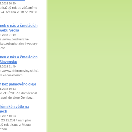
3.2018 20:30
o každý rok se zúčatníme
 24. března 2018 od 20:30
.
nek o nás a čmelácích
webu Veolia
3.2018 21:49
s://www.biodiverzita-
lia.cz/dlouhe-zimni-vecery-
ete
nek o nás a čmelácích
 Slovensku
3.2018 21:49
ps://www.dobrenoviny.sk/c/107009/mladez-
eska-vo-volnom
 bez palmového oleje
1.2018 19:13
e ZO ČSOP a domácnost
zapojí do akce Den bez...
lémské světlo na
nech
2.2017 10:03
 23.12.2017 nám jako
dý rok skauti z Mostu
ezou...