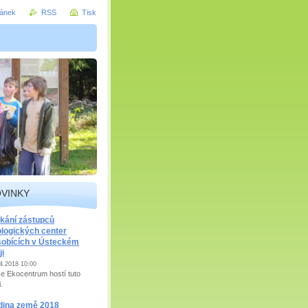
ránek
RSS
Tisk
VINKY
kání zástupců
logických center
sobících v Ústeckém
ji
4.2018 10:00
e Ekocentrum hostí tuto
i.
dina země 2018