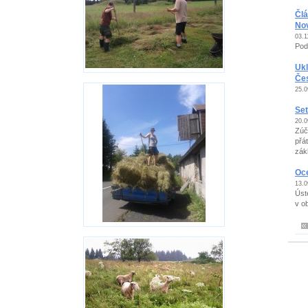
Člá
No
03.1
Pod
Uk
Če
25.0
Set
20.0
Zúč
přá
zákl
Oc
13.0
Úst
v o