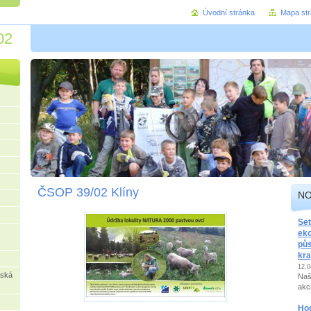
Úvodní stránka
Mapa st
02
ČSOP 39/02 Klíny
NO
Set
eko
pů
kra
12.0
rská
Naš
akc
Ho