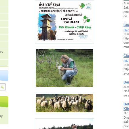
24.0
Jak
dne
do..
Člá
na 
18.0
http
veo
muz
pro
Člá
na
18.0
htt
z-c
Den
21.0
Naš
se 
Bet
Klí
19.1
ry
Dne
kaž
přiv