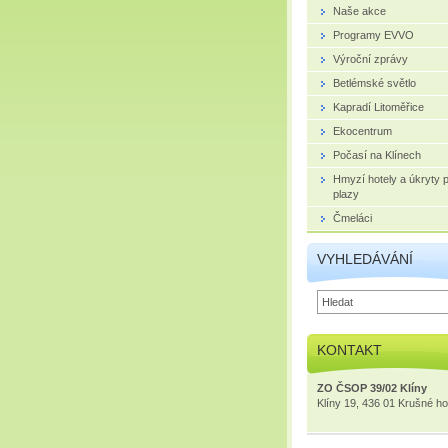
Naše akce
Programy EVVO
Výroční zprávy
Betlémské světlo
Kapradí Litoměřice
Ekocentrum
Počasí na Klínech
Hmyzí hotely a úkryty 
plazy
Čmeláci
VYHLEDÁVÁNÍ
KONTAKT
ZO ČSOP 39/02 Klíny
Klíny 19, 436 01 Krušné ho